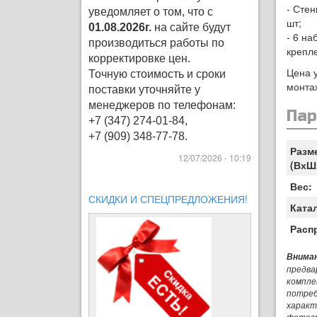
- Стен
уведомляет о том, что с
шт;
01.08.2026г.
на сайте будут
- 6 на
производиться работы по
крепле
корректировке цен
.
Цена у
Точную стоимость и сроки
монта
поставки уточняйте у
менеджеров по телефонам:
Па
+7 (347) 274-01-84,
+7 (909) 348-77-78.
Разм
12/07/2026 - 10:19
(ВхШ
Вес:
СКИДКИ И СПЕЦПРЕДЛОЖЕНИЯ!
Ката
Расп
Вниман
предва
компле
потреб
характ
фотог