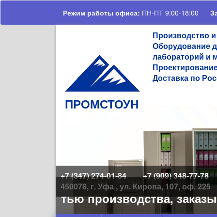
Перейти к основному содержанию
Режим работы офиса:
ПН-ПТ 9:00-18:00
З
Производство и
Оборудование д
лабораторий и 
Проектирование
Доставка по Рос
ПРОМСТОУН
+7 (347) 274-01-84
+7 (909) 348-77-78
450078, г. Уфа , ул. Кирова, 107, оф. 225
руженностью производства, заказы 