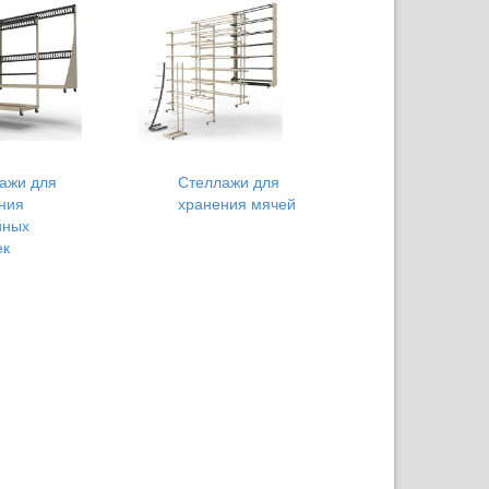
ажи для
Стеллажи для
ния
хранения мячей
йных
ек