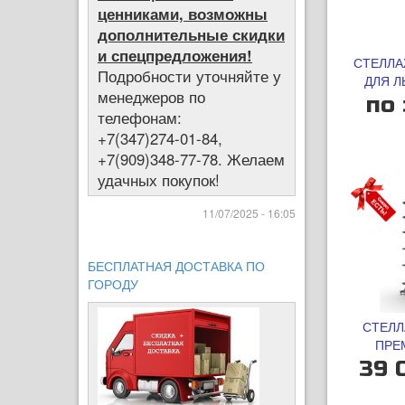
ценниками, возможны
дополнительные скидки
и спецпредложения!
СТЕЛЛА
Подробности уточняйте у
ДЛЯ Л
менеджеров по
ДВУ
по 
телефонам:
+7(347)274-01-84,
+7(909)348-77-78. Желаем
удачных покупок!
11/07/2025 - 16:05
БЕСПЛАТНАЯ ДОСТАВКА ПО
ГОРОДУ
СТЕЛЛ
ПРЕ
39 