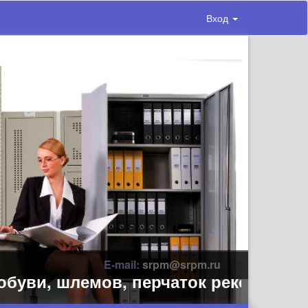
Вход
E-mail:
srpm@srpm.ru
, шлемов, перчаток рекомендуем дел