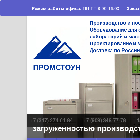
Перейти к основному содержанию
Режим работы офиса:
ПН-ПТ 9:00-18:00
Заказ
Производство и по
Оборудование для 
лабораторий и мас
Проектирование и 
Доставка по России
ПРОМСТОУН
+7 (347) 274-01-84
+7 (909) 348-77-78
4
ов и загруженностью производства, 