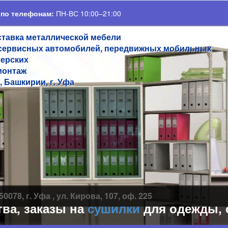
 по телефонам:
ПН-ВС 10:00–21:00
ставка металлической мебели
сервисных автомобилей, передвижных мобильных
терских
монтаж
, Башкирии, г. Уфа
50078, г. Уфа , ул. Кирова, 107, оф. 225
заказы на
сушилки
для одежды, обуви