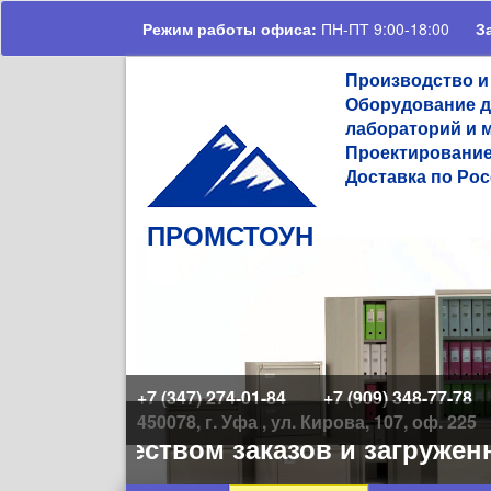
Перейти к основному содержанию
Режим работы офиса:
ПН-ПТ 9:00-18:00
З
Производство и
Оборудование д
лабораторий и 
Проектирование
Доставка по Рос
ПРОМСТОУН
+7 (347) 274-01-84
+7 (909) 348-77-78
450078, г. Уфа , ул. Кирова, 107, оф. 225
м количеством заказов и загруженн