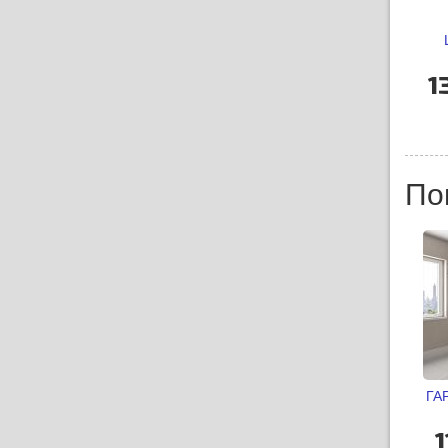
1
По
ГА
1