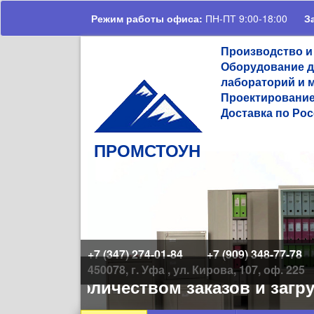
Перейти к основному содержанию
Режим работы офиса:
ПН-ПТ 9:00-18:00
З
Производство и
Оборудование д
лабораторий и 
Проектирование
Доставка по Рос
ПРОМСТОУН
+7 (347) 274-01-84
+7 (909) 348-77-78
450078, г. Уфа , ул. Кирова, 107, оф. 225
ьшим количеством заказов и загруже