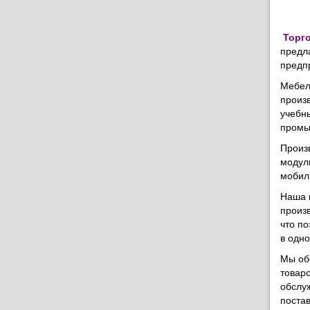
Торг
предл
предп
Мебель
произ
учебн
промы
Произ
модул
мобил
Наша 
произ
что п
в одн
Мы об
товаро
обслуж
поста