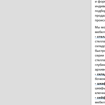
и фор
индив
подбо
прода
проис
Мы мо
мебел
- сте
стелл
склад
быстр
серии
стелл
глуби
архив
- скл
бочко
- шка
шкафы
ключн
- сей
мебел