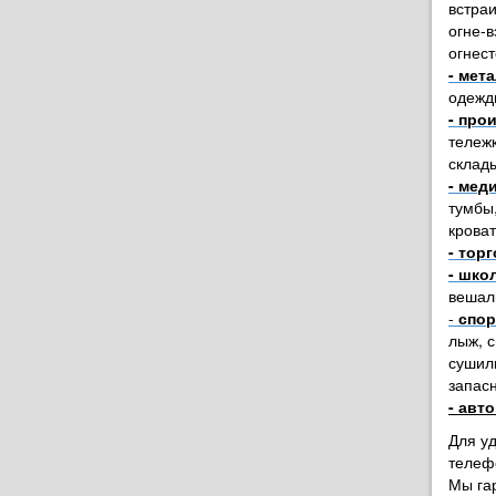
встра
огне-
огнест
- мет
одежд
- про
тележ
склад
- мед
тумбы
крова
- тор
- шко
вешал
-
спор
лыж, 
сушил
запас
- авт
Для у
телеф
Мы га