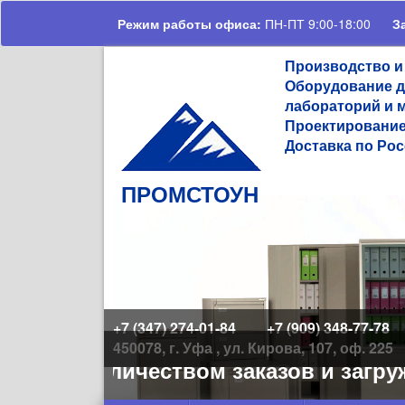
Перейти к основному содержанию
Режим работы офиса:
ПН-ПТ 9:00-18:00
З
Производство и
Оборудование д
лабораторий и 
Проектирование
Доставка по Рос
ПРОМСТОУН
+7 (347) 274-01-84
+7 (909) 348-77-78
450078, г. Уфа , ул. Кирова, 107, оф. 225
льшим количеством заказов и загруж