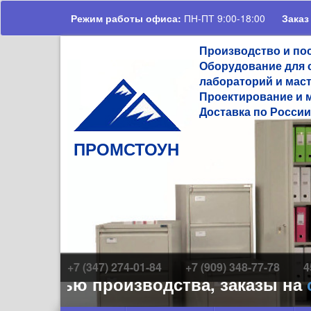
Перейти к основному содержанию
Режим работы офиса:
ПН-ПТ 9:00-18:00
Заказ
Производство и по
Оборудование для 
лабораторий и мас
Проектирование и 
Доставка по России
ПРОМСТОУН
+7 (347) 274-01-84
+7 (909) 348-77-78
4
нностью производства, заказы на
су