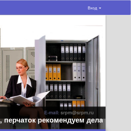
Вход
E-mail:
srpm@srpm.ru
рчаток рекомендуем делать заранее,