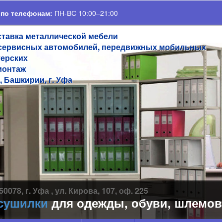
 по телефонам:
ПН-ВС 10:00–21:00
ставка металлической мебели
сервисных автомобилей, передвижных мобильных
терских
монтаж
, Башкирии, г. Уфа
50078, г. Уфа , ул. Кирова, 107, оф. 225
шилки
для одежды, обуви, шлемов, пе