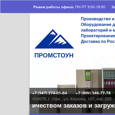
Перейти к основному содержанию
Режим работы офиса:
ПН-ПТ 9:00-18:00
З
Производство и
Оборудование д
лабораторий и 
Проектирование
Доставка по Рос
ПРОМСТОУН
+7 (347) 274-01-84
+7 (909) 348-77-78
450078, г. Уфа , ул. Кирова, 107, оф. 225
им количеством заказов и загруженн