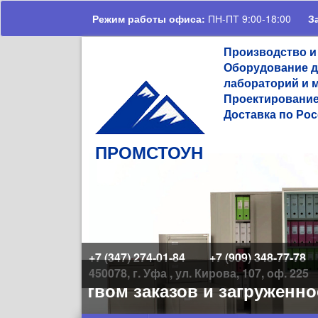
Перейти к основному содержанию
Режим работы офиса:
ПН-ПТ 9:00-18:00
З
Производство и
Оборудование д
лабораторий и 
Проектирование
Доставка по Рос
ПРОМСТОУН
+7 (347) 274-01-84
+7 (909) 348-77-78
450078, г. Уфа , ул. Кирова, 107, оф. 225
количеством заказов и загруженнос