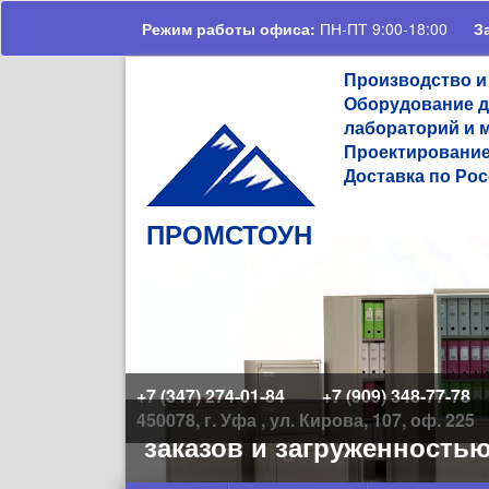
Перейти к основному содержанию
Режим работы офиса:
ПН-ПТ 9:00-18:00
З
Производство и
Оборудование д
лабораторий и 
Проектирование
Доставка по Рос
ПРОМСТОУН
+7 (347) 274-01-84
+7 (909) 348-77-78
450078, г. Уфа , ул. Кирова, 107, оф. 225
чеством заказов и загруженностью 