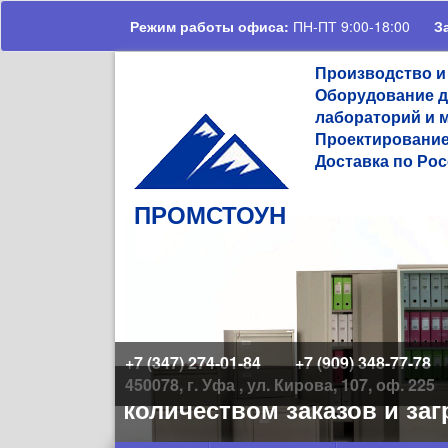
Перейти к основному содержанию
Режим работы офиса:
ПН-ПТ 9:00-18:00
З
Производство и
Оборудование д
лабораторий и 
Проектирование
Доставка по Рос
ПРОМСТОУН
+7 (347) 274-01-84
+7 (909) 348-77-78
450078, г. Уфа , ул. Кирова, 107, оф. 225
большим количеством заказов и загр