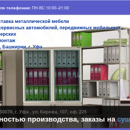
 по телефонам:
ПН-ВС 10:00–21:00
ставка металлической мебели
сервисных автомобилей, передвижных мобильных
терских
монтаж
, Башкирии, г. Уфа
50078, г. Уфа , ул. Кирова, 107, оф. 225
стью производства, заказы на
сушил