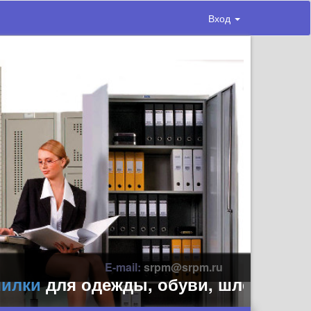
Вход
E-mail:
srpm@srpm.ru
ки
для одежды, обуви, шлемов, перча