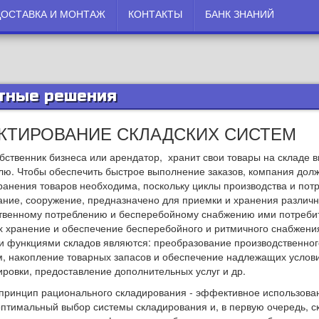
ДОСТАВКА И МОНТАЖ
КОНТАКТЫ
БАНК ЗНАНИЙ
тные решения
КТИРОВАНИЕ СКЛАДСКИХ СИСТЕМ
бственник бизнеса или арендатор, хранит свои товары на складе 
лю. Чтобы обеспечить быстрое выполнение заказов, компания долж
ранения товаров необходима, поскольку циклы производства и пот
дание, сооружение, предназначено для приемки и хранения различн
твенному потреблению и бесперебойному снабжению ими потребит
их хранение и обеспечение бесперебойного и ритмичного снабжения
 функциями складов являются: преобразование производственного
м, накопление товарных запасов и обеспечение надлежащих услови
ировки, предоставление дополнительных услуг и др.
принцип рационального складирования - эффективное использова
оптимальный выбор системы складирования и, в первую очередь, с