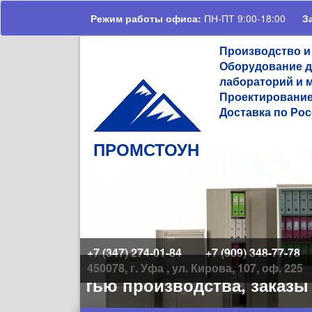
Перейти к основному содержанию
Режим работы офиса:
ПН-ПТ 9:00-18:00
З
Производство и
Оборудование д
лабораторий и 
Проектирование
Доставка по Рос
ПРОМСТОУН
+7 (347) 274-01-84
+7 (909) 348-77-78
450078, г. Уфа , ул. Кирова, 107, оф. 225
руженностью производства, заказы н