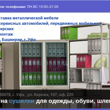
 по телефонам:
ПН-ВС 10:00–21:00
ставка металлической мебели
сервисных автомобилей, передвижных мобильных
терских
монтаж
, Башкирии, г. Уфа
50078, г. Уфа , ул. Кирова, 107, оф. 225
сушилки
для одежды, обуви, шлемов,