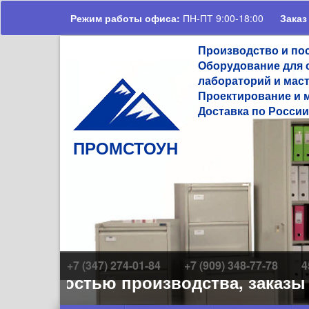
Перейти к основному содержанию
Режим работы офиса:
ПН-ПТ 9:00-18:00
Заказ
Производство и по
Оборудование для 
лабораторий и мас
Проектирование и 
Доставка по России
ПРОМСТОУН
+7 (347) 274-01-84
+7 (909) 348-77-78
4
уженностью производства, заказы на