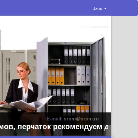
Вход
E-mail:
srpm@srpm.ru
 перчаток рекомендуем делать заран