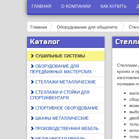
ГЛАВНАЯ
О КОМПАНИИ
КАК КУПИТЬ
Главная
Оборудование для общепита
Стел
Каталог
Стелл
СУШИЛЬНЫЕ СИСТЕМЫ
Стеллажи 
ОБОРУДОВАНИЕ ДЛЯ
кухнях и 
ПЕРЕДВИЖНЫХ МАСТЕРСКИХ
изготовле
СТЕЛЛАЖИ МЕТАЛЛИЧЕСКИЕ
полками-п
СТЕЛЛАЖИ И СТОЙКИ ДЛЯ
мате
СПОРТИНВЕНТАРЯ
сбор
возм
СПОРТИВНОЕ ОБОРУДОВАНИЕ
выбо
двой
ШКАФЫ МЕТАЛЛИЧЕСКИЕ
толщ
ПРОИЗВОДСТВЕННАЯ МЕБЕЛЬ
испо
толщ
МЕДИЦИНСКАЯ МЕБЕЛЬ