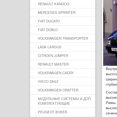
RENAULT KANGOO
MERCEDES SPRINTER
FIAT DUCATO
FIAT DOBLO
VOLKSWAGEN TRANSPORTER
LADA LARGUS
CITROEN JUMPER
RENAULT MASTER
Внутре
VOLKSWAGEN CADDY
высот
ширин
IVECO DAILY
глуби
VOLKSWAGEN CRAFTER
Соста
высок
МОДУЛЬНЫЕ СИСТЕМЫ И ДОП.
Рамы, 
КОМПЛЕКТУЮЩИЕ
высок
PEUGEOT BOXER
сечен