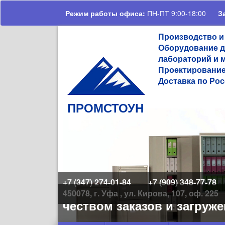
Перейти к основному содержанию
Режим работы офиса:
ПН-ПТ 9:00-18:00
З
Производство и
Оборудование д
лабораторий и 
Проектирование
Доставка по Рос
ПРОМСТОУН
+7 (347) 274-01-84
+7 (909) 348-77-78
450078, г. Уфа , ул. Кирова, 107, оф. 225
им количеством заказов и загружен