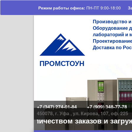
Перейти к основному содержанию
Режим работы офиса:
ПН-ПТ 9:00-18:00
З
Производство и
Оборудование д
лабораторий и 
Проектирование
Доставка по Рос
ПРОМСТОУН
+7 (347) 274-01-84
+7 (909) 348-77-78
450078, г. Уфа , ул. Кирова, 107, оф. 225
ьшим количеством заказов и загруж