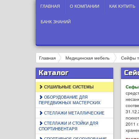
ГЛАВНАЯ
О КОМПАНИИ
КАК КУПИТЬ
БАНК ЗНАНИЙ
Главная
Медицинская мебель
Сейфы т
Каталог
Сей
Сефы
СУШИЛЬНЫЕ СИСТЕМЫ
средс
ОБОРУДОВАНИЕ ДЛЯ
несан
ПЕРЕДВИЖНЫХ МАСТЕРСКИХ
соотв
31.12.
СТЕЛЛАЖИ МЕТАЛЛИЧЕСКИЕ
психо
СТЕЛЛАЖИ И СТОЙКИ ДЛЯ
2011 
СПОРТИНВЕНТАРЯ
хранен
СПОРТИВНОЕ ОБОРУДОВАНИЕ