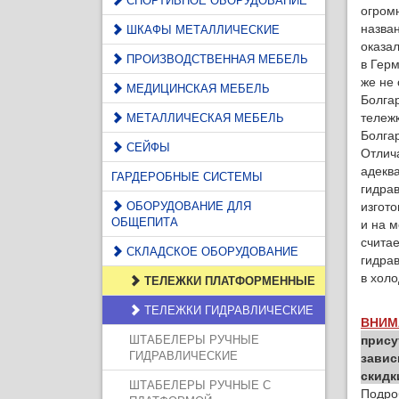
огромн
назва
ШКАФЫ МЕТАЛЛИЧЕСКИЕ
оказал
ПРОИЗВОДСТВЕННАЯ МЕБЕЛЬ
в Гер
же не 
МЕДИЦИНСКАЯ МЕБЕЛЬ
Болгар
тележк
МЕТАЛЛИЧЕСКАЯ МЕБЕЛЬ
Болга
СЕЙФЫ
Отлич
адекв
ГАРДЕРОБНЫЕ СИСТЕМЫ
гидра
ОБОРУДОВАНИЕ ДЛЯ
изгот
ОБЩЕПИТА
и на м
счита
СКЛАДСКОЕ ОБОРУДОВАНИЕ
гидра
в холо
ТЕЛЕЖКИ ПЛАТФОРМЕННЫЕ
ТЕЛЕЖКИ ГИДРАВЛИЧЕСКИЕ
ВНИМ
ШТАБЕЛЕРЫ РУЧНЫЕ
прису
ГИДРАВЛИЧЕСКИЕ
завис
скидк
ШТАБЕЛЕРЫ РУЧНЫЕ С
Подро