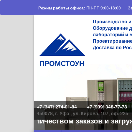
Перейти к основному содержанию
Режим работы офиса:
ПН-ПТ 9:00-18:00
З
Производство и
Оборудование д
лабораторий и 
Проектирование
Доставка по Рос
ПРОМСТОУН
+7 (347) 274-01-84
+7 (909) 348-77-78
450078, г. Уфа , ул. Кирова, 107, оф. 225
льшим количеством заказов и загруж