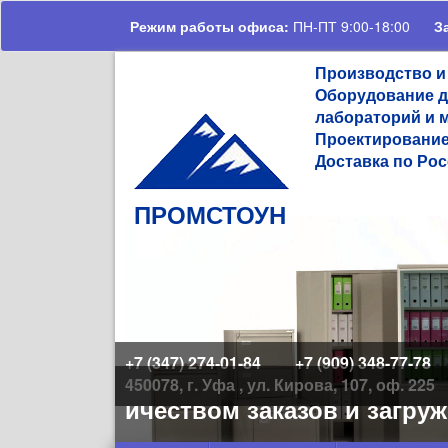
Перейти к основному содержанию
Режим работы офиса:
ПН-ПТ 9:00-18:00
З
Производство и
Оборудование д
лабораторий и 
Проектирование
Доставка по Рос
ПРОМСТОУН
+7 (347) 274-01-84
+7 (909) 348-77-78
450078, г. Уфа , ул. Кирова, 107, оф. 225
ьшим количеством заказов и загруже