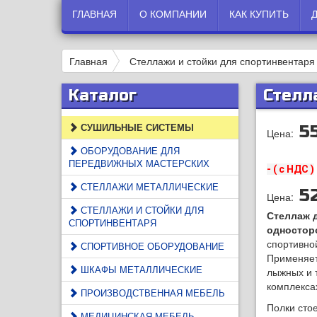
ГЛАВНАЯ
О КОМПАНИИ
КАК КУПИТЬ
Главная
Стеллажи и стойки для спортинвентаря
Каталог
Стелл
СУШИЛЬНЫЕ СИСТЕМЫ
5
Цена:
ОБОРУДОВАНИЕ ДЛЯ
ПЕРЕДВИЖНЫХ МАСТЕРСКИХ
- ( с НДС )
СТЕЛЛАЖИ МЕТАЛЛИЧЕСКИЕ
5
Цена:
СТЕЛЛАЖИ И СТОЙКИ ДЛЯ
Стеллаж 
СПОРТИНВЕНТАРЯ
одностор
спортивно
СПОРТИВНОЕ ОБОРУДОВАНИЕ
Применяет
ШКАФЫ МЕТАЛЛИЧЕСКИЕ
лыжных и т
комплекса
ПРОИЗВОДСТВЕННАЯ МЕБЕЛЬ
Полки стое
МЕДИЦИНСКАЯ МЕБЕЛЬ