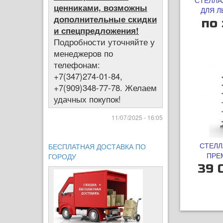
СТЕЛЛА
ценниками, возможны
ДЛЯ Л
дополнительные скидки
ДВУ
по 
и спецпредложения!
Подробности уточняйте у
менеджеров по
телефонам:
+7(347)274-01-84,
+7(909)348-77-78. Желаем
удачных покупок!
11/07/2025 - 16:05
СТЕЛЛ
БЕСПЛАТНАЯ ДОСТАВКА ПО
ПРЕ
ГОРОДУ
39 