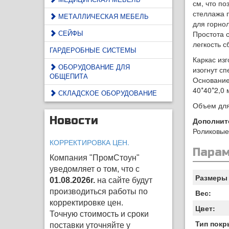
см, что п
стеллажа 
МЕТАЛЛИЧЕСКАЯ МЕБЕЛЬ
для горно
СЕЙФЫ
Простота 
легкость с
ГАРДЕРОБНЫЕ СИСТЕМЫ
Каркас изг
ОБОРУДОВАНИЕ ДЛЯ
изогнут с
ОБЩЕПИТА
Основание
40*40*2,0 
СКЛАДСКОЕ ОБОРУДОВАНИЕ
Объем для 
Новости
Дополнит
Роликовые 
КОРРЕКТИРОВКА ЦЕН.
Пара
Компания "ПромСтоун"
уведомляет о том, что с
Размеры 
01.08.2026г.
на сайте будут
производиться работы по
Вес:
корректировке цен
.
Цвет:
Точную стоимость и сроки
Тип покр
поставки уточняйте у