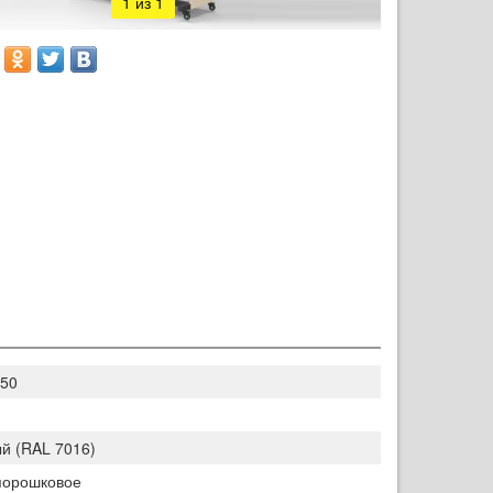
1
из 1
50
й (RAL 7016)
порошковое