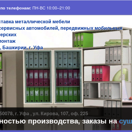
 по телефонам:
ПН-ВС 10:00–21:00
ставка металлической мебели
сервисных автомобилей, передвижных мобильных
терских
монтаж
, Башкирии, г. Уфа
50078, г. Уфа , ул. Кирова, 107, оф. 225
стью производства, заказы на
сушил