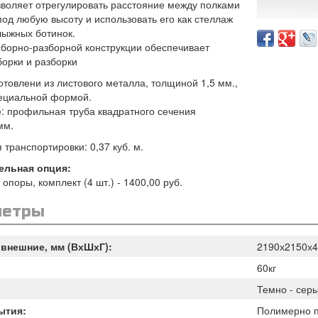
озволяет отрегулировать расстояние между полками
под любую высоту и использовать его как стеллаж
лыжных ботинок.
сборно-разборной конструкции обеспечивает
борки и разборки
отовлени из листового металла, толщиной 1,5 мм.,
пециальной формой.
: профильная труба квадратного сечения
мм.
транспортировки: 0,37 куб. м.
ельная опция:
опоры, комплект (4 шт.) - 1400,00 руб.
метры
внешние, мм (ВхШхГ):
2190х2150х4
60кг
Темно - серы
ытия:
Полимерно 