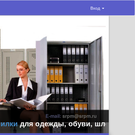
Вход
E-mail:
srpm@srpm.ru
ки
для одежды, обуви, шлемов, перча