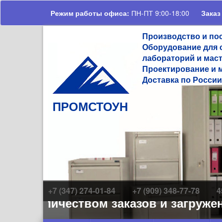
Перейти к основному содержанию
Режим работы офиса:
ПН-ПТ 9:00-18:00
Заказ
Производство и по
Оборудование для 
лабораторий и мас
Проектирование и 
Доставка по России
ПРОМСТОУН
+7 (347) 274-01-84
+7 (909) 348-77-78
4
м количеством заказов и загруженно