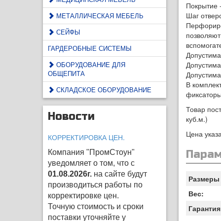
Покрытие 
Шаг отвер
МЕТАЛЛИЧЕСКАЯ МЕБЕЛЬ
Перфориро
СЕЙФЫ
позволяют
вспомогат
ГАРДЕРОБНЫЕ СИСТЕМЫ
Допустимая
ОБОРУДОВАНИЕ ДЛЯ
Допустимая
ОБЩЕПИТА
Допустимая
В комплек
СКЛАДСКОЕ ОБОРУДОВАНИЕ
фиксаторы
Товар пост
Новости
куб.м.)
Цена указа
КОРРЕКТИРОВКА ЦЕН.
Компания "ПромСтоун"
Пара
уведомляет о том, что с
01.08.2026г.
на сайте будут
Размеры 
производиться работы по
Вес:
корректировке цен
.
Точную стоимость и сроки
Гарантия
поставки уточняйте у