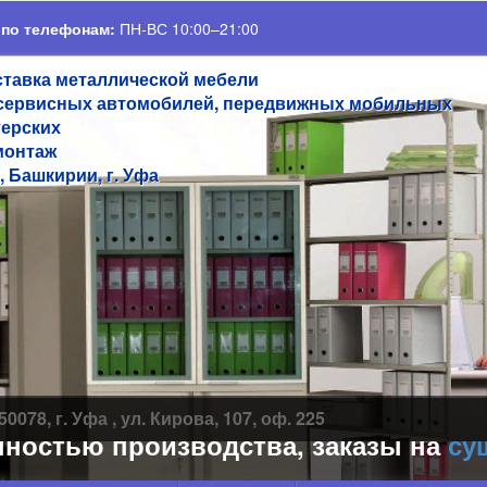
 по телефонам:
ПН-ВС 10:00–21:00
ставка металлической мебели
сервисных автомобилей, передвижных мобильных
терских
монтаж
, Башкирии, г. Уфа
50078, г. Уфа , ул. Кирова, 107, оф. 225
стью производства, заказы на
сушил