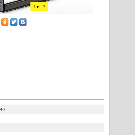
1
из 2
40