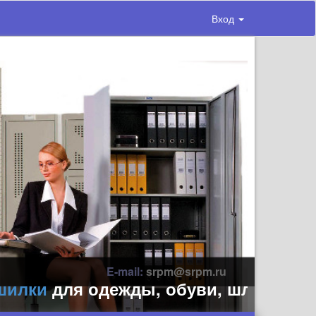
Вход
E-mail:
srpm@srpm.ru
ки
для одежды, обуви, шлемов, перча