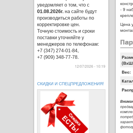
констр
уведомляет о том, что с
- 9 на
01.08.2026г.
на сайте будут
крепле
производиться работы по
Цена у
корректировке цен
.
монта
Точную стоимость и сроки
поставки уточняйте у
Па
менеджеров по телефонам:
+7 (347) 274-01-84,
Разм
+7 (909) 348-77-78.
(ВхШ
12/07/2026 - 10:19
Вес:
Ката
СКИДКИ И СПЕЦПРЕДЛОЖЕНИЯ!
Расп
Вниман
предва
компле
потреб
характ
фотог