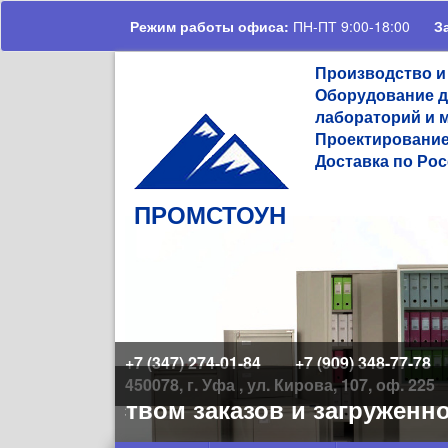
Перейти к основному содержанию
Режим работы офиса:
ПН-ПТ 9:00-18:00
З
Производство и
Оборудование д
лабораторий и 
Проектирование
Доставка по Рос
ПРОМСТОУН
+7 (347) 274-01-84
+7 (909) 348-77-78
450078, г. Уфа , ул. Кирова, 107, оф. 225
 количеством заказов и загруженнос