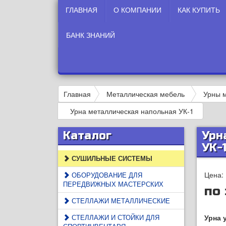
ГЛАВНАЯ
О КОМПАНИИ
КАК КУПИТЬ
БАНК ЗНАНИЙ
Главная
Металлическая мебель
Урны 
Урна металлическая напольная УК-1
Каталог
Урн
УК-
СУШИЛЬНЫЕ СИСТЕМЫ
Цена:
ОБОРУДОВАНИЕ ДЛЯ
ПЕРЕДВИЖНЫХ МАСТЕРСКИХ
по
СТЕЛЛАЖИ МЕТАЛЛИЧЕСКИЕ
СТЕЛЛАЖИ И СТОЙКИ ДЛЯ
Урна 