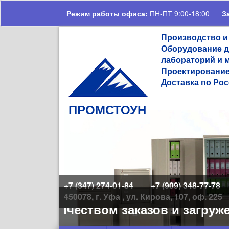
Перейти к основному содержанию
Режим работы офиса:
ПН-ПТ 9:00-18:00
З
Производство и
Оборудование д
лабораторий и 
Проектирование
Доставка по Рос
ПРОМСТОУН
+7 (347) 274-01-84
+7 (909) 348-77-78
450078, г. Уфа , ул. Кирова, 107, оф. 225
шим количеством заказов и загружен