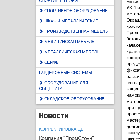
СПОРТИНВЕНТАРЯ
метал
УК-1
и
СПОРТИВНОЕ ОБОРУДОВАНИЕ
метал
Окраш
ШКАФЫ МЕТАЛЛИЧЕСКИЕ
краско
ПРОИЗВОДСТВЕННАЯ МЕБЕЛЬ
Предн
бетон
МЕДИЦИНСКАЯ МЕБЕЛЬ
качаю
хране
МЕТАЛЛИЧЕСКАЯ МЕБЕЛЬ
конст
СЕЙФЫ
преду
фикса
ГАРДЕРОБНЫЕ СИСТЕМЫ
раскач
части 
ОБОРУДОВАНИЕ ДЛЯ
ОБЩЕПИТА
защищ
намок
СКЛАДСКОЕ ОБОРУДОВАНИЕ
матер
при пр
профе
Новости
масте
долго
КОРРЕКТИРОВКА ЦЕН.
экспл
аксес
Компания "ПромСтоун"