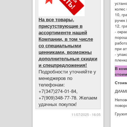
устан
колес
10, гр
На все товары,
ручек
присутствующие в
12, гр
- окра
ассортименте нашей
порош
Компании, в том числе
работа
со специальными
при а
ценниками, возможны
- упак
дополнительные скидки
пленка
и спецпредложения!
В ком
Подробности уточняйте у
стоим
менеджеров по
Стоим
телефонам:
+7(347)274-01-84,
ДИАМ
+7(909)348-77-78. Желаем
Непов
удачных покупок!
поворо
Грузоп
11/07/2025 - 16:05