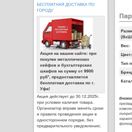
БЕСПЛАТНАЯ ДОСТАВКА ПО
ГОРОДУ
Па
Разм
(ВхШ
Вес:
Акция на нашем сайте: при
Цвет
покупке металлических
Тип 
сейфов и бухгалтерских
шкафов на сумму от 9900
Брен
руб*, предоставляется
Ката
бесплатная доставка по г.
Уфа!
Акция действует до 30.12.2025г.
Вниман
при условии наличия товара.
предва
Организатор вправе менять сроки
компле
и правила проведения акции в
потреб
характ
одностороннем порядке, без
фотог
предварительного уведомления;