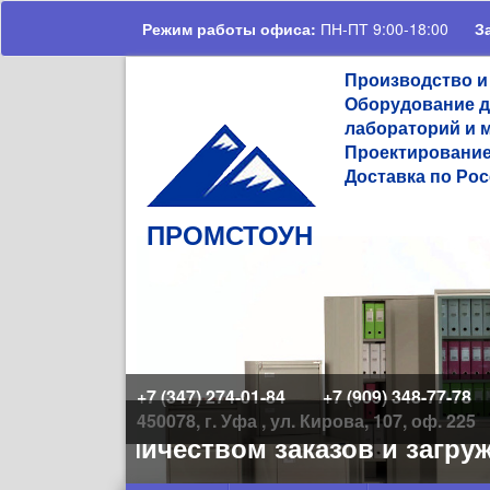
Перейти к основному содержанию
Режим работы офиса:
ПН-ПТ 9:00-18:00
З
Производство и
Оборудование д
лабораторий и 
Проектирование
Доставка по Рос
ПРОМСТОУН
+7 (347) 274-01-84
+7 (909) 348-77-78
450078, г. Уфа , ул. Кирова, 107, оф. 225
ьшим количеством заказов и загруже