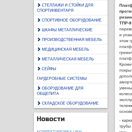
СТЕЛЛАЖИ И СТОЙКИ ДЛЯ
Платф
СПОРТИНВЕНТАРЯ
прот
рези
СПОРТИВНОЕ ОБОРУДОВАНИЕ
ТПР-9
перев
ШКАФЫ МЕТАЛЛИЧЕСКИЕ
и упак
ПРОИЗВОДСТВЕННАЯ МЕБЕЛЬ
этом г
платф
МЕДИЦИНСКАЯ МЕБЕЛЬ
греми
платф
МЕТАЛЛИЧЕСКАЯ МЕБЕЛЬ
Кроме 
СЕЙФЫ
покры
допол
ГАРДЕРОБНЫЕ СИСТЕМЫ
аморти
умень
ОБОРУДОВАНИЕ ДЛЯ
ОБЩЕПИТА
колес
экспл
СКЛАДСКОЕ ОБОРУДОВАНИЕ
тележ
основ
Новости
- карк
трубы 
КОРРЕКТИРОВКА ЦЕН.
мм;