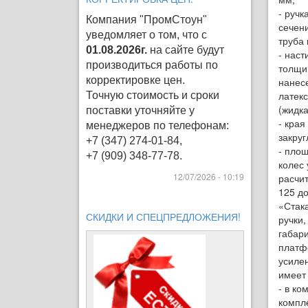
- ручк
Компания "ПромСтоун"
сечен
уведомляет о том, что с
труба 
01.08.2026г.
на сайте будут
- наст
производиться работы по
толщи
корректировке цен
.
нанес
латек
Точную стоимость и сроки
(жидка
поставки уточняйте у
- кра
менеджеров по телефонам:
закруг
+7 (347) 274-01-84,
- пло
+7 (909) 348-77-78.
колес
12/07/2026 - 10:19
расчит
125 д
«Стак
СКИДКИ И СПЕЦПРЕДЛОЖЕНИЯ!
ручки,
габар
платф
усиле
имеет
- в ко
компл