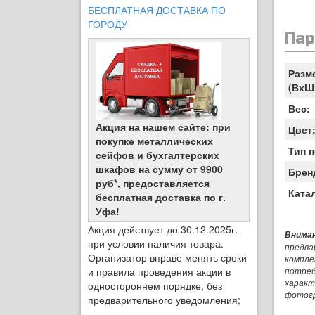
БЕСПЛАТНАЯ ДОСТАВКА ПО
ГОРОДУ
Па
Разм
(ВхШ
Вес:
Акция на нашем сайте: при
Цвет
покупке металлических
Тип 
сейфов и бухгалтерских
шкафов на сумму от 9900
Брен
руб*, предоставляется
Ката
бесплатная доставка по г.
Уфа!
Акция действует до 30.12.2025г.
Вниман
при условии наличия товара.
предва
Организатор вправе менять сроки
компле
и правила проведения акции в
потреб
характ
одностороннем порядке, без
фотог
предварительного уведомления;