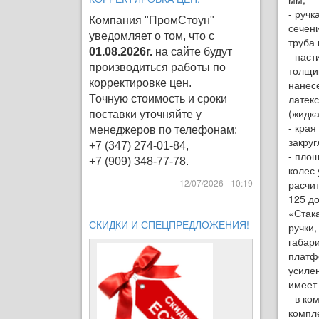
- ручк
Компания "ПромСтоун"
сечен
уведомляет о том, что с
труба 
01.08.2026г.
на сайте будут
- наст
производиться работы по
толщи
корректировке цен
.
нанес
латек
Точную стоимость и сроки
(жидка
поставки уточняйте у
- кра
менеджеров по телефонам:
закруг
+7 (347) 274-01-84,
- пло
+7 (909) 348-77-78.
колес
12/07/2026 - 10:19
расчит
125 д
«Стак
СКИДКИ И СПЕЦПРЕДЛОЖЕНИЯ!
ручки,
габар
платф
усиле
имеет
- в ко
компл