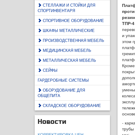
СТЕЛЛАЖИ И СТОЙКИ ДЛЯ
Платф
СПОРТИНВЕНТАРЯ
прот
рези
СПОРТИВНОЕ ОБОРУДОВАНИЕ
ТПР-4
перев
ШКАФЫ МЕТАЛЛИЧЕСКИЕ
и упак
ПРОИЗВОДСТВЕННАЯ МЕБЕЛЬ
этом г
платф
МЕДИЦИНСКАЯ МЕБЕЛЬ
греми
платф
МЕТАЛЛИЧЕСКАЯ МЕБЕЛЬ
Кроме 
СЕЙФЫ
покры
допол
ГАРДЕРОБНЫЕ СИСТЕМЫ
аморти
умень
ОБОРУДОВАНИЕ ДЛЯ
ОБЩЕПИТА
колес
экспл
СКЛАДСКОЕ ОБОРУДОВАНИЕ
тележ
основ
Новости
- карк
трубы 
КОРРЕКТИРОВКА ЦЕН.
мм;