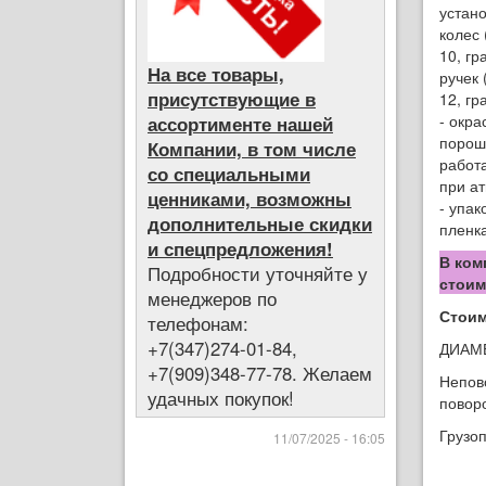
устан
колес
10, гр
На все товары,
ручек
присутствующие в
12, гр
- окра
ассортименте нашей
порош
Компании, в том числе
работа
со специальными
при а
ценниками, возможны
- упак
дополнительные скидки
пленка
и спецпредложения!
В ком
Подробности уточняйте у
стоим
менеджеров по
Стоим
телефонам:
+7(347)274-01-84,
ДИАМ
+7(909)348-77-78. Желаем
Непов
удачных покупок!
поворо
Грузоп
11/07/2025 - 16:05