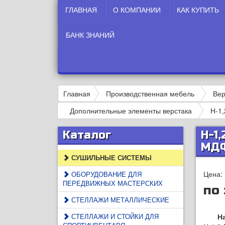
ГЛАВНАЯ
О КОМПАНИИ
КАК КУПИТЬ
БАНК ЗНАНИЙ
Главная
Производственная мебель
Вер
Дополнительные элементы верстака
Н-1
Каталог
Н-1
МД
СУШИЛЬНЫЕ СИСТЕМЫ
Цена:
ОБОРУДОВАНИЕ ДЛЯ
ПЕРЕДВИЖНЫХ МАСТЕРСКИХ
по
СТЕЛЛАЖИ МЕТАЛЛИЧЕСКИЕ
СТЕЛЛАЖИ И СТОЙКИ ДЛЯ
Наст