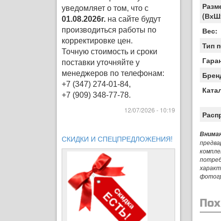
Разм
уведомляет о том, что с
(ВхШ
01.08.2026г.
на сайте будут
производиться работы по
Вес:
корректировке цен
.
Тип 
Точную стоимость и сроки
Гара
поставки уточняйте у
менеджеров по телефонам:
Брен
+7 (347) 274-01-84,
Ката
+7 (909) 348-77-78.
12/07/2026 - 10:19
Расп
Вниман
СКИДКИ И СПЕЦПРЕДЛОЖЕНИЯ!
предва
компле
потреб
характ
фотог
Пох