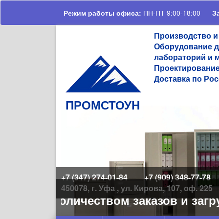
Перейти к основному содержанию
Режим работы офиса:
ПН-ПТ 9:00-18:00
З
Производство и
Оборудование д
лабораторий и 
Проектирование
Доставка по Рос
ПРОМСТОУН
+7 (347) 274-01-84
+7 (909) 348-77-78
450078, г. Уфа , ул. Кирова, 107, оф. 225
ольшим количеством заказов и загру