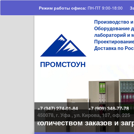
Перейти к основному содержанию
Режим работы офиса:
ПН-ПТ 9:00-18:00
З
Производство и
Оборудование д
лабораторий и 
Проектирование
Доставка по Рос
ПРОМСТОУН
+7 (347) 274-01-84
+7 (909) 348-77-78
450078, г. Уфа , ул. Кирова, 107, оф. 225
большим количеством заказов и загр