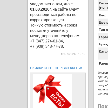
Разм
уведомляет о том, что с
(ВхШ
01.08.2026г.
на сайте будут
производиться работы по
Вес:
корректировке цен
.
Цвет
Точную стоимость и сроки
Тип 
поставки уточняйте у
менеджеров по телефонам:
Гара
+7 (347) 274-01-84,
Брен
+7 (909) 348-77-78.
Ката
12/07/2026 - 10:19
Расп
СКИДКИ И СПЕЦПРЕДЛОЖЕНИЯ!
Вниман
предва
компле
потреб
характ
фотог
Пох