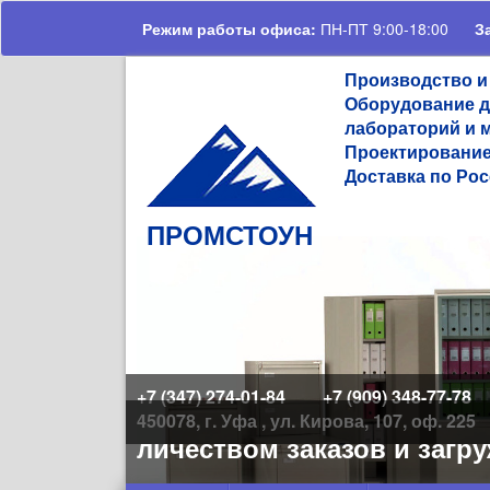
Перейти к основному содержанию
Режим работы офиса:
ПН-ПТ 9:00-18:00
З
Производство и
Оборудование д
лабораторий и 
Проектирование
Доставка по Рос
ПРОМСТОУН
+7 (347) 274-01-84
+7 (909) 348-77-78
450078, г. Уфа , ул. Кирова, 107, оф. 225
льшим количеством заказов и загруж