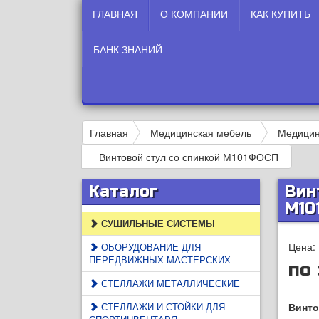
ГЛАВНАЯ
О КОМПАНИИ
КАК КУПИТЬ
БАНК ЗНАНИЙ
Главная
Медицинская мебель
Медицинс
Винтовой стул со спинкой М101ФОСП
Каталог
Вин
М10
СУШИЛЬНЫЕ СИСТЕМЫ
Цена:
ОБОРУДОВАНИЕ ДЛЯ
ПЕРЕДВИЖНЫХ МАСТЕРСКИХ
по
СТЕЛЛАЖИ МЕТАЛЛИЧЕСКИЕ
СТЕЛЛАЖИ И СТОЙКИ ДЛЯ
Винто