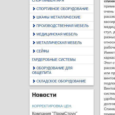
СПОРТИНВЕНТАРЯ
спин
приме
СПОРТИВНОЕ ОБОРУДОВАНИЕ
очень
рассма
ШКАФЫ МЕТАЛЛИЧЕСКИЕ
кассир
ПРОИЗВОДСТВЕННАЯ МЕБЕЛЬ
медиц
стул,
МЕДИЦИНСКАЯ МЕБЕЛЬ
разных
относи
МЕТАЛЛИЧЕСКАЯ МЕБЕЛЬ
рабочи
СЕЙФЫ
Имеет
каркас
ГАРДЕРОБНЫЕ СИСТЕМЫ
Этот 
рассм
ОБОРУДОВАНИЕ ДЛЯ
ОБЩЕПИТА
или п
винто
СКЛАДСКОЕ ОБОРУДОВАНИЕ
подлок
Винтов
систе
Новости
удобн
долго
КОРРЕКТИРОВКА ЦЕН.
Спинк
прива
Компания "ПромСтоун"