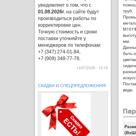
помощ
уведомляет о том, что с
труб.
01.08.2026г.
на сайте будут
Пром
производиться работы по
метал
корректировке цен
.
М101Ф
Точную стоимость и сроки
высоту
поставки уточняйте у
мм.
менеджеров по телефонам:
Данны
+7 (347) 274-01-84,
быть 
+7 (909) 348-77-78.
цвета
сиден
12/07/2026 - 10:19
разны
искусс
Поста
СКИДКИ И СПЕЦПРЕДЛОЖЕНИЯ!
виде.
Па
Разм
(ВхШ