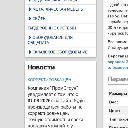
- драйвер 
МЕТАЛЛИЧЕСКАЯ МЕБЕЛЬ
телескопи
замок. Наг
СЕЙФЫ
- тумба в
30 кг) и д
ГАРДЕРОБНЫЕ СИСТЕМЫ
- крепеж (
ОБОРУДОВАНИЕ ДЛЯ
Все элеме
ОБЩЕПИТА
Инструкция
СКЛАДСКОЕ ОБОРУДОВАНИЕ
Верстак
м
экраном Э
Новости
элементо
Пара
КОРРЕКТИРОВКА ЦЕН.
Компания "ПромСтоун"
Размеры 
уведомляет о том, что с
01.08.2026г.
на сайте будут
Вес:
производиться работы по
Цвет:
корректировке цен
.
Тип покр
Точную стоимость и сроки
поставки уточняйте у
Гарантия