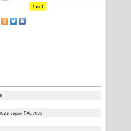
1
из 1
5
002 и серый RAL 7035