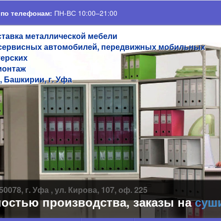
 по телефонам:
ПН-ВС 10:00–21:00
ставка металлической мебели
сервисных автомобилей, передвижных мобильных
терских
монтаж
, Башкирии, г. Уфа
50078, г. Уфа , ул. Кирова, 107, оф. 225
тью производства, заказы на
сушилк