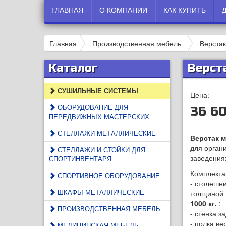
ГЛАВНАЯ
О КОМПАНИИ
КАК КУПИТЬ
Главная
Производственная мебель
Верста
Каталог
Верст
СУШИЛЬНЫЕ СИСТЕМЫ
Цена:
ОБОРУДОВАНИЕ ДЛЯ
36 60
ПЕРЕДВИЖНЫХ МАСТЕРСКИХ
СТЕЛЛАЖИ МЕТАЛЛИЧЕСКИЕ
Верстак м
для орган
СТЕЛЛАЖИ И СТОЙКИ ДЛЯ
заведениях
СПОРТИНВЕНТАРЯ
Комплект
СПОРТИВНОЕ ОБОРУДОВАНИЕ
- столешн
ШКАФЫ МЕТАЛЛИЧЕСКИЕ
толщиной 
1000 кг.
;
ПРОИЗВОДСТВЕННАЯ МЕБЕЛЬ
- стенка з
- полка ве
МЕДИЦИНСКАЯ МЕБЕЛЬ