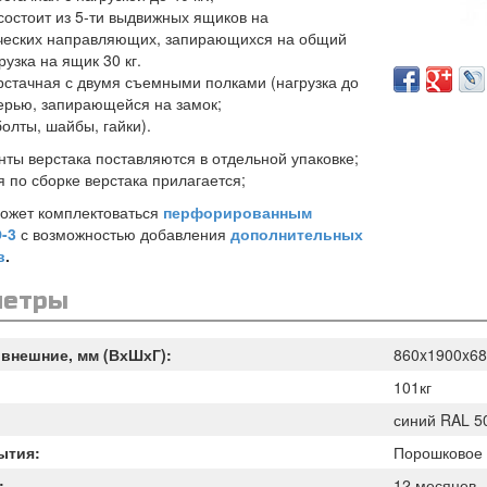
состоит из 5-ти выдвижных ящиков на
ческих направляющих, запирающихся на общий
рузка на ящик 30 кг.
ерстачная с двумя съемными полками (нагрузка до
верью, запирающейся на замок;
болты, шайбы, гайки).
нты верстака поставляются в отдельной упаковке;
 по сборке верстака прилагается;
ожет комплектоваться
перфорированным
-3
с возможностью добавления
дополнительных
в
.
метры
внешние, мм (ВхШхГ):
860x1900x68
101кг
синий RAL 5
ытия:
Порошковое
:
12 месяцев