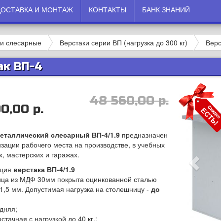
ДОСТАВКА И МОНТАЖ
КОНТАКТЫ
БАНК ЗНАНИЙ
ки слесарные
Верстаки серии ВП (нагрузка до 300 кг)
Верс
ак ВП-4
48 560,00 р.
0,00 р.
еталлический слесарный ВП-4/1.9
предназначен
изации рабочего места на производстве, в учебных
, мастерских и гаражах.
ация
верстака ВП-4/1.9
ица из МДФ 30мм покрыта оцинкованной сталью
1,5 мм. Допустимая нагрузка на столешницу -
до
адняя;
рстачная с нагрузкой до 40 кг.;