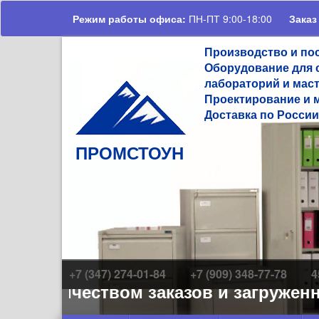
Перейти к основному содержанию
Режим работы офиса:
ПН-ПТ 9:00-18:00
Заказ
Производство и по
Оборудование для 
лабораторий и мас
Проектирование и 
Доставка по России
ПРОМСТОУН
+7 (347) 274-01-84
+7 (909) 348-77-78
4
 количеством заказов и загруженнос