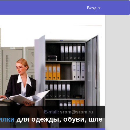
Вход
E-mail:
srpm@srpm.ru
и
для одежды, обуви, шлемов, перчат