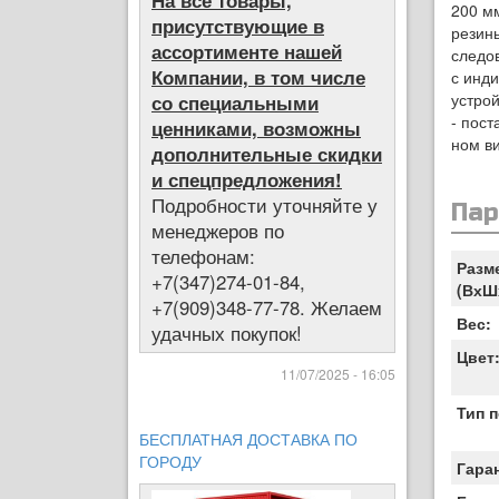
На все товары,
200 м
присутствующие в
резин
ассортименте нашей
следов
Компании, в том числе
с инд
устрой
со специальными
- пост
ценниками, возможны
ном в
дополнительные скидки
и спецпредложения!
Подробности уточняйте у
Па
менеджеров по
телефонам:
Разм
+7(347)274-01-84,
(ВхШ
+7(909)348-77-78. Желаем
Вес:
удачных покупок!
Цвет
11/07/2025 - 16:05
Тип 
БЕСПЛАТНАЯ ДОСТАВКА ПО
ГОРОДУ
Гара