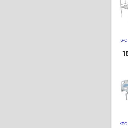
КРО
1
КРО