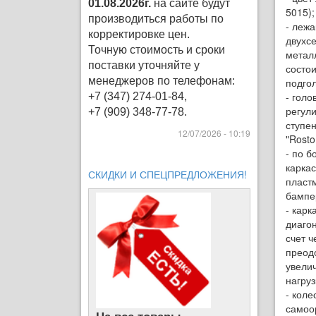
01.08.2026г.
на сайте будут
5015);
производиться работы по
- лежа
корректировке цен
.
двухс
Точную стоимость и сроки
металл
поставки уточняйте у
состои
менеджеров по телефонам:
подго
- голо
+7 (347) 274-01-84,
регули
+7 (909) 348-77-78.
ступе
12/07/2026 - 10:19
"Rosto
- по 
карка
СКИДКИ И СПЕЦПРЕДЛОЖЕНИЯ!
пласт
бампе
- карк
диаго
счет ч
преод
увели
нагруз
- коле
самоо