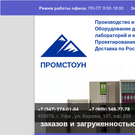
Перейти к основному содержанию
Режим работы офиса:
ПН-ПТ 9:00-18:00
З
Производство и
Оборудование д
лабораторий и 
Проектирование
Доставка по Рос
ПРОМСТОУН
+7 (347) 274-01-84
+7 (909) 348-77-78
450078, г. Уфа , ул. Кирова, 107, оф. 225
чеством заказов и загруженностью п