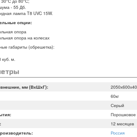
т 30°С до 80°С;
шума - 55 Дб.
цидная лампа T8 UVC 15W.
ельные опции:
ольная опора
льная опора на колесах
ные габариты (обрешетка):
 куб. м.
метры
внешние, мм (ВхШхГ):
2050х600х40
60кг
Серый
ытия:
Порошковое
:
12 месяцев
Производитель:
Россия