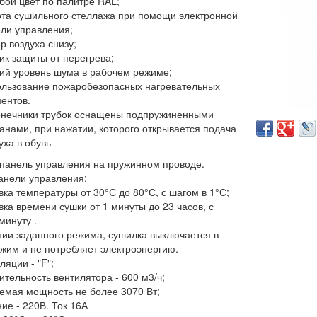
бой цвет по палитре RAL;
та сушильного стеллажа при помощи электронной
ли управления;
р воздуха снизу;
ик защиты от перегрева;
ий уровень шума в рабочем режиме;
льзование пожаробезопасных нагревательных
ентов.
нечники трубок оснащены подпружиненными
анами, при нажатии, которого открывается подача
уха в обувь
панель управления на пружинном проводе.
анели управления:
вка температуры от 30°С до 80°С, с шагом в 1°С;
вка времени сушки от 1 минуты до 23 часов, с
минуту .
нии заданного режима, сушилка выключается в
жим и не потребляет электроэнергию.
ляции - "F";
ительность вентилятора - 600 м3/ч;
яемая мощность не более 3070 Вт;
ие - 220В. Ток 16А