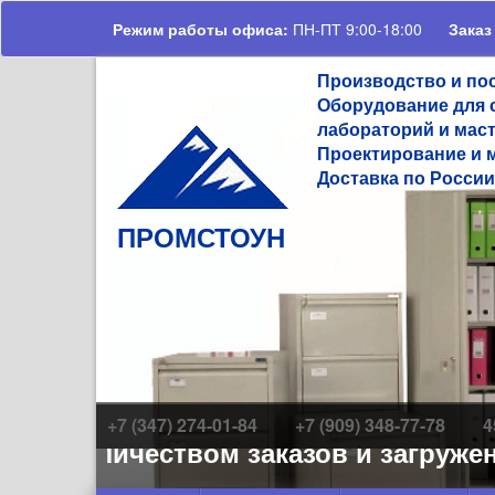
Перейти к основному содержанию
Режим работы офиса:
ПН-ПТ 9:00-18:00
Заказ
Производство и по
Оборудование для 
лабораторий и мас
Проектирование и 
Доставка по России
ПРОМСТОУН
+7 (347) 274-01-84
+7 (909) 348-77-78
4
м количеством заказов и загруженно