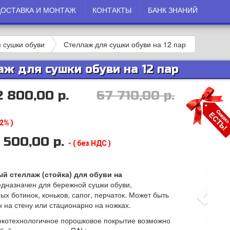
ДОСТАВКА И МОНТАЖ
КОНТАКТЫ
БАНК ЗНАНИЙ
 сушки обуви
Стеллаж для сушки обуви на 12 пар
аж для сушки обуви на 12 пар
2 800,00 р.
67 710,00 р.
22% )
 50
0,00 р.
- ( без НДС )
й стеллаж (стойка) для обуви на
дназначен для бережной сушки обуви,
х ботинок, коньков, сапог, перчаток. Может быть
 на стену или стационарно на ножках.
котехнологичное порошковое покрытие возможно