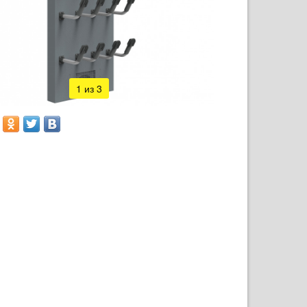
1
из 3