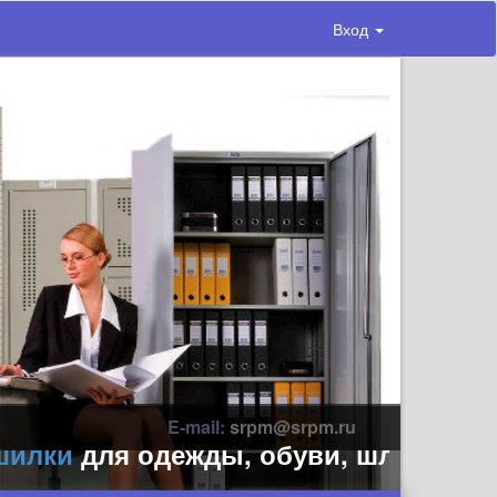
Вход
E-mail:
srpm@srpm.ru
ки
для одежды, обуви, шлемов, перча