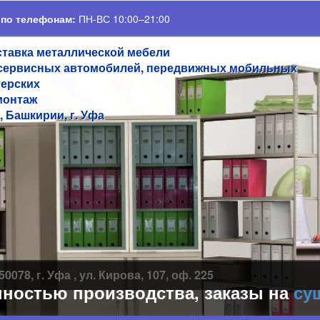
 по телефонам:
ПН-ВС 10:00–21:00
ставка металлической мебели
сервисных автомобилей, передвижных мобильных
терских
монтаж
, Башкирии, г. Уфа
50078, г. Уфа , ул. Кирова, 107, оф. 225
стью производства, заказы на
сушил