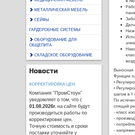
в лю
Рабо
МЕТАЛЛИЧЕСКАЯ МЕБЕЛЬ
пане
Забо
СЕЙФЫ
Датч
ГАРДЕРОБНЫЕ СИСТЕМЫ
Низк
Испо
ОБОРУДОВАНИЕ ДЛЯ
элем
ОБЩЕПИТА
Нако
клап
СКЛАДСКОЕ ОБОРУДОВАНИЕ
возд
Выносная 
Новости
Функции п
• Регулиро
КОРРЕКТИРОВКА ЦЕН.
• Регулиро
Компания "ПромСтоун"
шагом в 1 
По истече
уведомляет о том, что с
спящий ре
01.08.2026г.
на сайте будут
- класс изо
производиться работы по
- производ
корректировке цен
.
- потребл
Точную стоимость и сроки
- напряжен
поставки уточняйте у