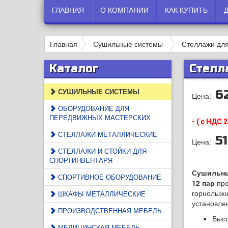
ГЛАВНАЯ
О КОМПАНИИ
КАК КУПИТЬ
Главная
Сушильные системы
Стеллажи для
Каталог
Стелл
СУШИЛЬНЫЕ СИСТЕМЫ
6
Цена:
ОБОРУДОВАНИЕ ДЛЯ
ПЕРЕДВИЖНЫХ МАСТЕРСКИХ
- ( с НДС 
СТЕЛЛАЖИ МЕТАЛЛИЧЕСКИЕ
51
Цена:
СТЕЛЛАЖИ И СТОЙКИ ДЛЯ
СПОРТИНВЕНТАРЯ
Сушильны
СПОРТИВНОЕ ОБОРУДОВАНИЕ
12 пар
пре
горнолыжны
ШКАФЫ МЕТАЛЛИЧЕСКИЕ
установлен
ПРОИЗВОДСТВЕННАЯ МЕБЕЛЬ
Высо
МЕДИЦИНСКАЯ МЕБЕЛЬ