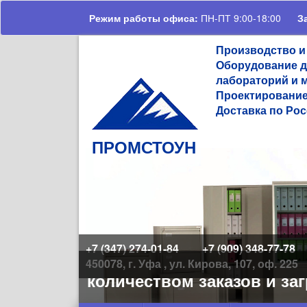
Перейти к основному содержанию
Режим работы офиса:
ПН-ПТ 9:00-18:00
З
Производство и
Оборудование д
лабораторий и 
Проектирование
Доставка по Рос
ПРОМСТОУН
+7 (347) 274-01-84
+7 (909) 348-77-78
450078, г. Уфа , ул. Кирова, 107, оф. 225
большим количеством заказов и загр