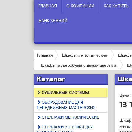
ГЛАВНАЯ
О КОМПАНИИ
КАК КУПИТЬ
БАНК ЗНАНИЙ
Главная
Шкафы металлические
Шкафы 
Шкафы гардеробные с двумя дверьми
Шк
Каталог
Шка
СУШИЛЬНЫЕ СИСТЕМЫ
Цена:
ОБОРУДОВАНИЕ ДЛЯ
13 
ПЕРЕДВИЖНЫХ МАСТЕРСКИХ
СТЕЛЛАЖИ МЕТАЛЛИЧЕСКИЕ
Шкаф
метал
СТЕЛЛАЖИ И СТОЙКИ ДЛЯ
предн