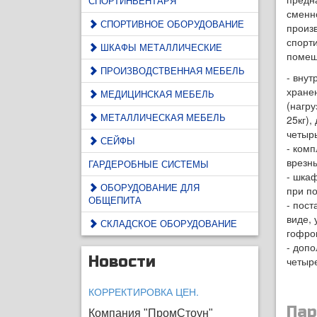
СПОРТИНВЕНТАРЯ
сменн
СПОРТИВНОЕ ОБОРУДОВАНИЕ
произ
спорти
ШКАФЫ МЕТАЛЛИЧЕСКИЕ
помещ
ПРОИЗВОДСТВЕННАЯ МЕБЕЛЬ
- внут
хране
МЕДИЦИНСКАЯ МЕБЕЛЬ
(нагру
МЕТАЛЛИЧЕСКАЯ МЕБЕЛЬ
25кг),
четыр
СЕЙФЫ
- комп
врезн
ГАРДЕРОБНЫЕ СИСТЕМЫ
- шка
ОБОРУДОВАНИЕ ДЛЯ
при п
ОБЩЕПИТА
- пос
виде, 
СКЛАДСКОЕ ОБОРУДОВАНИЕ
гофро
- доп
Новости
четыр
КОРРЕКТИРОВКА ЦЕН.
Па
Компания "ПромСтоун"