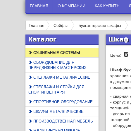
ГЛАВНАЯ
О КОМПАНИИ
КАК КУПИТЬ
Главная
Сейфы
Бухгалтерские шкафы
Каталог
Шкаф 
СУШИЛЬНЫЕ СИСТЕМЫ
6
Цена:
ОБОРУДОВАНИЕ ДЛЯ
ПЕРЕДВИЖНЫХ МАСТЕРСКИХ
Шкаф бух
хранения 
СТЕЛЛАЖИ МЕТАЛЛИЧЕСКИЕ
к докумен
СТЕЛЛАЖИ И СТОЙКИ ДЛЯ
помещени
СПОРТИНВЕНТАРЯ
- сварная 
СПОРТИВНОЕ ОБОРУДОВАНИЕ
- корпус и
толщиной 
ШКАФЫ МЕТАЛЛИЧЕСКИЕ
- дверь из
толщиной 
ПРОИЗВОДСТВЕННАЯ МЕБЕЛЬ
- оборудо
МЕДИЦИНСКАЯ МЕБЕЛЬ