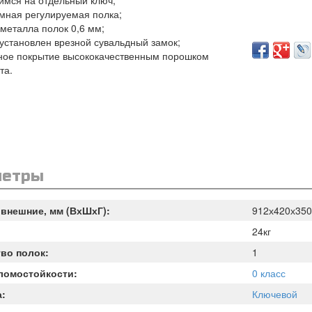
мся на отдельный ключ;
емная регулируемая полка;
 металла полок 0,6 мм;
 установлен врезной сувальдный замок;
ное покрытие высококачественным порошком
та.
метры
внешние, мм (ВхШхГ):
912х420х350
24кг
во полок:
1
ломостойкости:
0 класс
а:
Ключевой