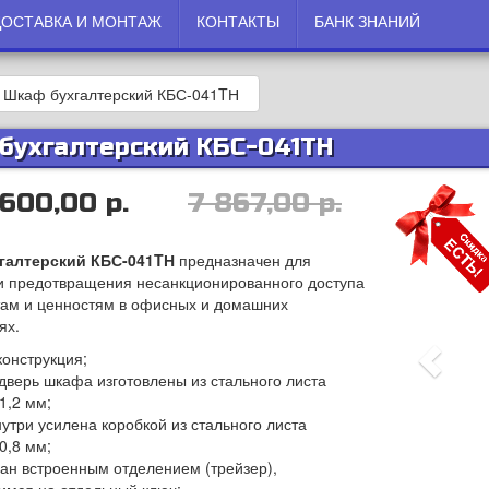
ДОСТАВКА И МОНТАЖ
КОНТАКТЫ
БАНК ЗНАНИЙ
Шкаф бухгалтерский КБС-041TН
бухгалтерский КБС-041TН
 600,00 р.
7 867,00 р.
галтерский КБС-041TН
предназначен для
и предотвращения несанкционированного доступа
там и ценностям в офисных и домашних
ях.
конструкция;
 дверь шкафа изготовлены из стального листа
1,2 мм;
нутри усилена коробкой из стального листа
0,8 мм;
ван встроенным отделением (трейзер),