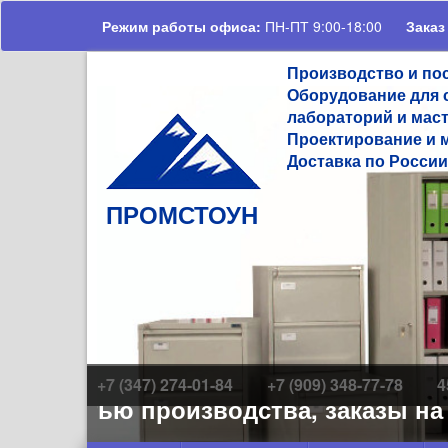
Перейти к основному содержанию
Режим работы офиса:
ПН-ПТ 9:00-18:00
Заказ
Производство и по
Оборудование для 
лабораторий и мас
Проектирование и 
Доставка по России
ПРОМСТОУН
+7 (347) 274-01-84
+7 (909) 348-77-78
4
нностью производства, заказы на
су