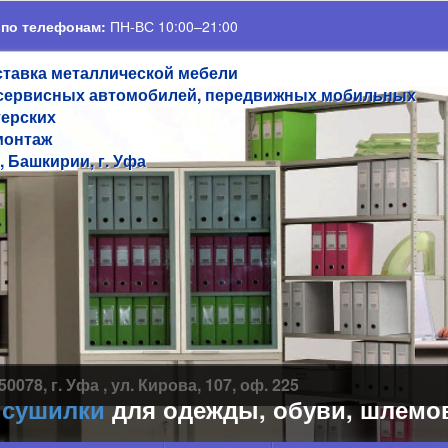
 по телефонам:
ПН-ВС 10:00–21:00
ставка металлической мебели
сервисных автомобилей, передвижных мобильных
терских
монтаж
, Башкирии, г. Уфа
50078, г. Уфа , ул. Кирова, 107, оф. 225
шилки
для одежды, обуви, шлемов, пе