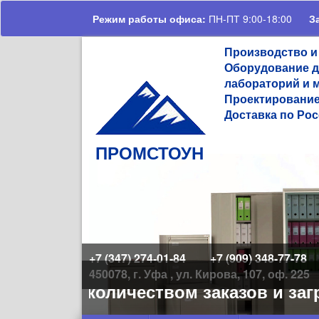
Перейти к основному содержанию
Режим работы офиса:
ПН-ПТ 9:00-18:00
З
Производство и
Оборудование д
лабораторий и 
Проектирование
Доставка по Рос
ПРОМСТОУН
+7 (347) 274-01-84
+7 (909) 348-77-78
450078, г. Уфа , ул. Кирова, 107, оф. 225
большим количеством заказов и загр