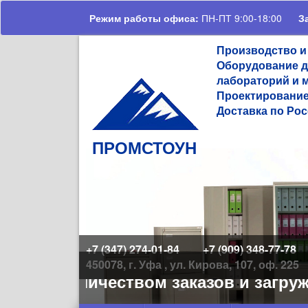
Перейти к основному содержанию
Режим работы офиса:
ПН-ПТ 9:00-18:00
З
Производство и
Оборудование д
лабораторий и 
Проектирование
Доставка по Рос
ПРОМСТОУН
+7 (347) 274-01-84
+7 (909) 348-77-78
450078, г. Уфа , ул. Кирова, 107, оф. 225
ьшим количеством заказов и загруже