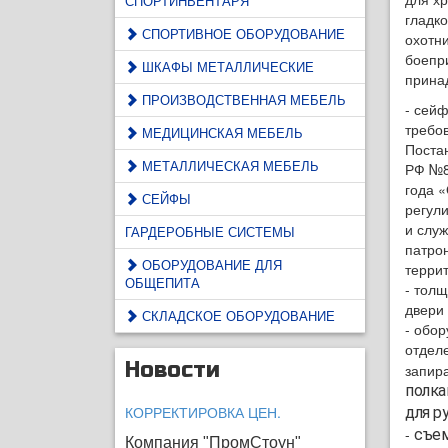
СПОРТИНВЕНТАРЯ
гладко
СПОРТИВНОЕ ОБОРУДОВАНИЕ
охотни
боепр
ШКАФЫ МЕТАЛЛИЧЕСКИЕ
прина
ПРОИЗВОДСТВЕННАЯ МЕБЕЛЬ
- сей
требо
МЕДИЦИНСКАЯ МЕБЕЛЬ
Поста
МЕТАЛЛИЧЕСКАЯ МЕБЕЛЬ
РФ №8
года 
СЕЙФЫ
регул
и слу
ГАРДЕРОБНЫЕ СИСТЕМЫ
патрон
ОБОРУДОВАНИЕ ДЛЯ
терри
ОБЩЕПИТА
- тол
двери
СКЛАДСКОЕ ОБОРУДОВАНИЕ
- обо
отдел
Новости
запир
полка
КОРРЕКТИРОВКА ЦЕН.
для р
-
съем
Компания "ПромСтоун"