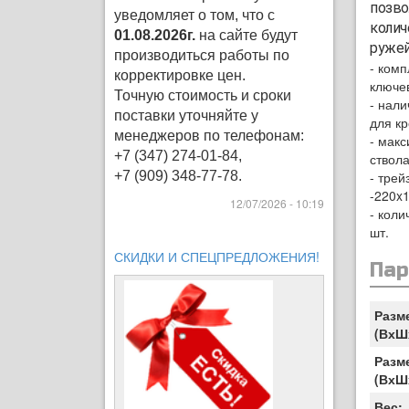
позво
уведомляет о том, что с
колич
01.08.2026г.
на сайте будут
руже
производиться работы по
- ком
корректировке цен
.
ключе
Точную стоимость и сроки
- нал
поставки уточняйте у
для кр
менеджеров по телефонам:
- мак
+7 (347) 274-01-84,
ствол
+7 (909) 348-77-78.
- трей
-220x
12/07/2026 - 10:19
- коли
шт.
СКИДКИ И СПЕЦПРЕДЛОЖЕНИЯ!
Па
Разм
(ВхШ
Разм
(ВхШ
Вес: