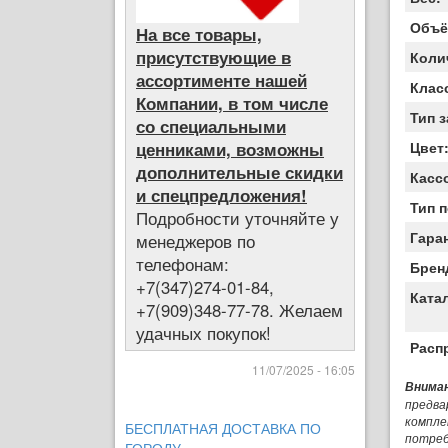
Объё
На все товары,
присутствующие в
Коли
ассортименте нашей
Клас
Компании, в том числе
Тип 
со специальными
ценниками, возможны
Цвет
дополнительные скидки
Касс
и спецпредложения!
Тип 
Подробности уточняйте у
Гара
менеджеров по
телефонам:
Брен
+7(347)274-01-84,
Ката
+7(909)348-77-78. Желаем
удачных покупок!
Расп
11/07/2025 - 16:05
Вниман
предва
компле
БЕСПЛАТНАЯ ДОСТАВКА ПО
потреб