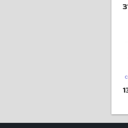
3
С
1