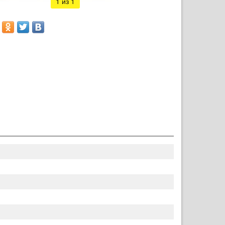
1
из 1