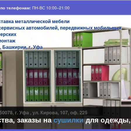
 по телефонам:
ПН-ВС 10:00–21:00
ставка металлической мебели
сервисных автомобилей, передвижных мобильных
терских
монтаж
, Башкирии, г. Уфа
50078, г. Уфа , ул. Кирова, 107, оф. 225
, заказы на
сушилки
для одежды, обу