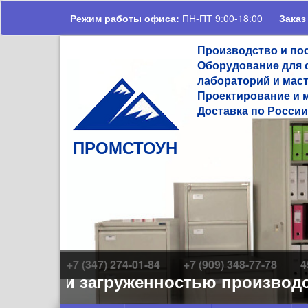
Перейти к основному содержанию
Режим работы офиса:
ПН-ПТ 9:00-18:00
Заказ
Производство и по
Оборудование для 
лабораторий и мас
Проектирование и 
Доставка по России
ПРОМСТОУН
+7 (347) 274-01-84
+7 (909) 348-77-78
4
азов и загруженностью производства