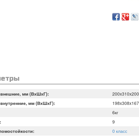
метры
внешние, мм (ВхШхГ):
200x310x200
внутренние, мм (ВхШхГ):
198x308x167
6кг
:
9
ломостойкости:
0 класс