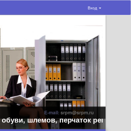
Вход
E-mail:
srpm@srpm.ru
ви, шлемов, перчаток рекомендуем д