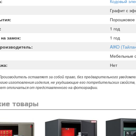
а:
Кодовый эле
Графит с эф
ытия:
Порошковое
:
1 год
 на замок:
1 год
Производитель:
AIKO (Тайла
Мебельные 
ажа:
Нет
роизводитель оставляет за собой право, без предварительного уведомле
огию изготовления изделия, не ухудшающие его потребительских свойств,
жет отличаться от представленного на фотографии.
ие товары