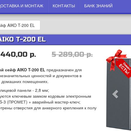
ДОСТАВКА И МОНТАЖ
КОНТАКТЫ
БАНК ЗНАНИЙ
йф AIKO T-200 EL
AIKO T-200 EL
 440,00 р.
5 289,00 р.
ый сейф
AIKO T-200 EL
предназначен для
незначительных ценностей и документов в
и домашних помещениях.
лицевой панели - 2,8 мм;
туются ключевым замком кодовым электронным
S-3 (ПРОМЕТ) + аварийный мастер-ключ;
отрены отверстия для анкерного крепления к полу