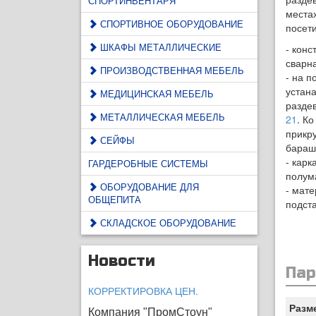
СПОРТИНВЕНТАРЯ
места
СПОРТИВНОЕ ОБОРУДОВАНИЕ
посет
ШКАФЫ МЕТАЛЛИЧЕСКИЕ
- конс
сварн
ПРОИЗВОДСТВЕННАЯ МЕБЕЛЬ
- на п
устан
МЕДИЦИНСКАЯ МЕБЕЛЬ
разде
МЕТАЛЛИЧЕСКАЯ МЕБЕЛЬ
21
. К
прикру
СЕЙФЫ
бараш
- кар
ГАРДЕРОБНЫЕ СИСТЕМЫ
полум
ОБОРУДОВАНИЕ ДЛЯ
- мате
ОБЩЕПИТА
подста
СКЛАДСКОЕ ОБОРУДОВАНИЕ
Новости
Па
КОРРЕКТИРОВКА ЦЕН.
Разм
Компания "ПромСтоун"