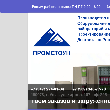
Перейти к основному содержанию
Режим работы офиса:
ПН-ПТ 9:00-18:00
З
Производство и
Оборудование д
лабораторий и 
Проектирование
Доставка по Рос
ПРОМСТОУН
+7 (347) 274-01-84
+7 (909) 348-77-78
450078, г. Уфа , ул. Кирова, 107, оф. 225
 количеством заказов и загруженно