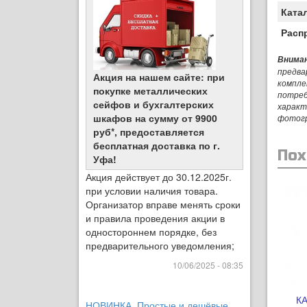
Ката
Расп
Вниман
предва
Акция на нашем сайте: при
компле
покупке металлических
потреб
сейфов и бухгалтерских
характ
шкафов на сумму от 9900
фотог
руб*, предоставляется
бесплатная доставка по г.
Пох
Уфа!
Акция действует до 30.12.2025г.
при условии наличия товара.
Организатор вправе менять сроки
и правила проведения акции в
одностороннем порядке, без
предварительного уведомления;
10/06/2025 - 08:35
К
НОВИНКА. Простые и дешёвые