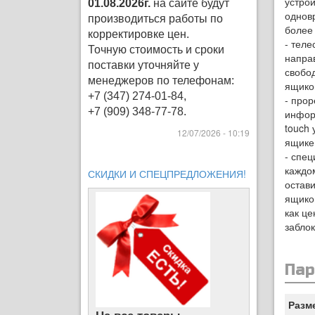
устро
01.08.2026г.
на сайте будут
однов
производиться работы по
более
корректировке цен
.
- теле
Точную стоимость и сроки
напра
поставки уточняйте у
свобо
менеджеров по телефонам:
ящико
+7 (347) 274-01-84,
- про
+7 (909) 348-77-78.
инфор
touch
12/07/2026 - 10:19
ящике
- спе
каждо
СКИДКИ И СПЕЦПРЕДЛОЖЕНИЯ!
остави
ящико
как ц
забло
Па
Разм