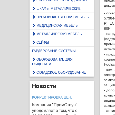
предн
докум
ШКАФЫ МЕТАЛЛИЧЕСКИЕ
- огне
ПРОИЗВОДСТВЕННАЯ МЕБЕЛЬ
57384
Р), EC
МЕДИЦИНСКАЯ МЕБЕЛЬ
60P;
- нагр
МЕТАЛЛИЧЕСКАЯ МЕБЕЛЬ
(подт
СЕЙФЫ
пром
испыт
ГАРДЕРОБНЫЕ СИСТЕМЫ
- пре
хране
ОБОРУДОВАНИЕ ДЛЯ
ОБЩЕПИТА
Foolsc
- ком
СКЛАДСКОЕ ОБОРУДОВАНИЕ
электр
замко
защит
Новости
- доп
компл
КОРРЕКТИРОВКА ЦЕН.
индив
Компания "ПромСтоун"
замка
- ант
уведомляет о том, что с