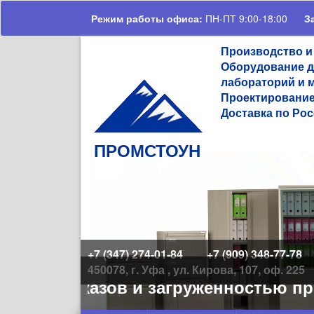
Перейти к основному содержанию
Режим работы офиса:
ПН-ПТ 9:00-18:00
З
Производство и
Оборудование д
лабораторий и 
Проектирование
Доставка по Рос
ПРОМСТОУН
+7 (347) 274-01-84
+7 (909) 348-77-78
450078, г. Уфа , ул. Кирова, 107, оф. 225
твом заказов и загруженностью прои