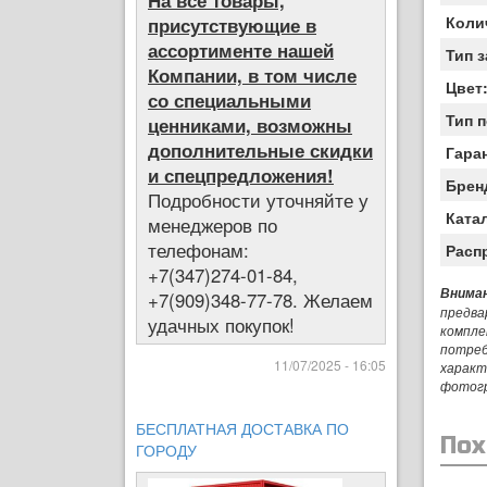
На все товары,
Коли
присутствующие в
ассортименте нашей
Тип 
Компании, в том числе
Цвет
со специальными
Тип 
ценниками, возможны
дополнительные скидки
Гара
и спецпредложения!
Брен
Подробности уточняйте у
Ката
менеджеров по
телефонам:
Расп
+7(347)274-01-84,
Вниман
+7(909)348-77-78. Желаем
предва
удачных покупок!
компле
потреб
11/07/2025 - 16:05
характ
фотог
БЕСПЛАТНАЯ ДОСТАВКА ПО
Пох
ГОРОДУ