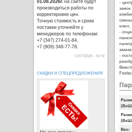
01.08.2026г.
на сайте будут
- цен
замок
производиться работы по
комби
корректировке цен
.
смены
Точную стоимость и сроки
ключ;
поставки уточняйте у
- опци
менеджеров по телефонам:
панеле
+7 (347) 274-01-84,
палит
+7 (909) 348-77-78.
заказе
- пост
12/07/2026 - 10:19
разоб
Вмест
СКИДКИ И СПЕЦПРЕДЛОЖЕНИЯ!
Foolsc
Па
Разм
(ВхШ
Разм
(ВхШ
Вес: