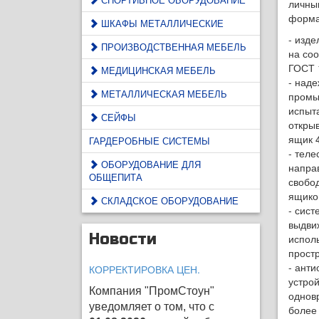
личны
форма
ШКАФЫ МЕТАЛЛИЧЕСКИЕ
- изд
ПРОИЗВОДСТВЕННАЯ МЕБЕЛЬ
на со
ГОСТ 
МЕДИЦИНСКАЯ МЕБЕЛЬ
- над
МЕТАЛЛИЧЕСКАЯ МЕБЕЛЬ
пром
испыт
СЕЙФЫ
открыв
ящик 4
ГАРДЕРОБНЫЕ СИСТЕМЫ
- теле
ОБОРУДОВАНИЕ ДЛЯ
напра
ОБЩЕПИТА
свобо
ящико
СКЛАДСКОЕ ОБОРУДОВАНИЕ
- сист
выдви
Новости
испол
простр
- ант
КОРРЕКТИРОВКА ЦЕН.
устро
Компания "ПромСтоун"
однов
уведомляет о том, что с
более