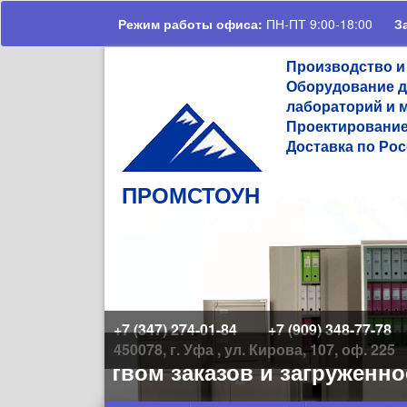
Перейти к основному содержанию
Режим работы офиса:
ПН-ПТ 9:00-18:00
З
Производство и
Оборудование д
лабораторий и 
Проектирование
Доставка по Рос
ПРОМСТОУН
+7 (347) 274-01-84
+7 (909) 348-77-78
450078, г. Уфа , ул. Кирова, 107, оф. 225
количеством заказов и загруженност