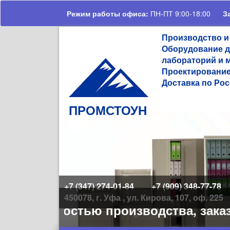
Перейти к основному содержанию
Режим работы офиса:
ПН-ПТ 9:00-18:00
З
Производство и
Оборудование д
лабораторий и 
Проектирование
Доставка по Рос
ПРОМСТОУН
+7 (347) 274-01-84
+7 (909) 348-77-78
450078, г. Уфа , ул. Кирова, 107, оф. 225
загруженностью производства, заказ